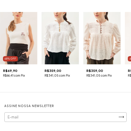
68
%
OFF
R$69,90
R$359,00
R$359,00
R
R$66,41
com
Pix
R$341,05
com
Pix
R$341,05
com
Pix
R
ASSINE NOSSA NEWSLETTER