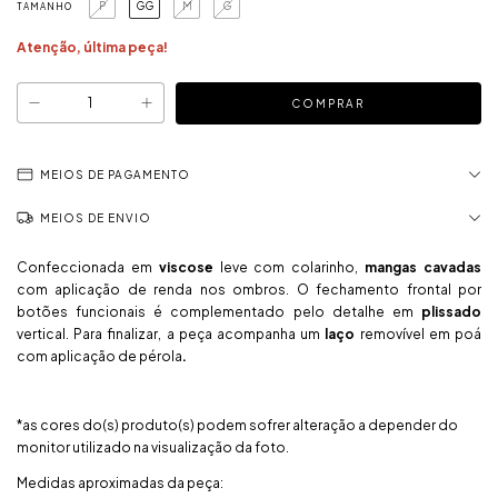
P
GG
M
G
TAMANHO
Atenção, última peça!
MEIOS DE PAGAMENTO
MEIOS DE ENVIO
Confeccionada em
viscose
leve com colarinho,
mangas cavadas
com aplicação de renda nos ombros. O fechamento frontal por
botões funcionais é complementado pelo detalhe em
plissado
vertical. Para finalizar, a peça acompanha um
laço
removível em po
com aplicação de pérola
.
*as cores do(s) produto(s) podem sofrer alteração a depender do
monitor utilizado na visualização da foto.
Medidas aproximadas da peça: