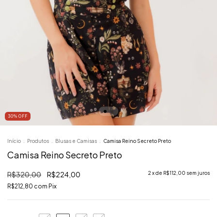
30
%
OFF
Início
.
Produtos
.
Blusas e Camisas
.
Camisa Reino Secreto Preto
Camisa Reino Secreto Preto
R$320,00
R$224,00
2
x de
R$112,00
sem juros
R$212,80
com
Pix