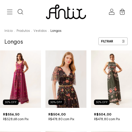
0
Início
.
Produtos
.
Vestidos
.
Longos
Longos
FILTRAR
30
%
OFF
30
%
OFF
30
%
OFF
R$556,50
R$504,00
R$504,00
R$528,68
com
Pix
R$478,80
com
Pix
R$478,80
com
Pix