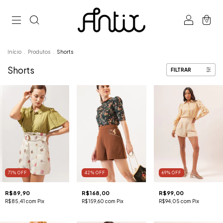
0
Início
.
Produtos
.
Shorts
Shorts
FILTRAR
71
%
OFF
42
%
OFF
69
%
OFF
R$89,90
R$168,00
R$99,00
R$85,41
com
Pix
R$159,60
com
Pix
R$94,05
com
Pix