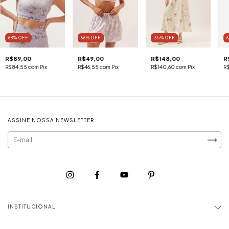
68
%
OFF
66
%
OFF
35
%
OFF
R$89,00
R$49,00
R$148,00
R
R$84,55
com
Pix
R$46,55
com
Pix
R$140,60
com
Pix
R
ASSINE NOSSA NEWSLETTER
INSTITUCIONAL