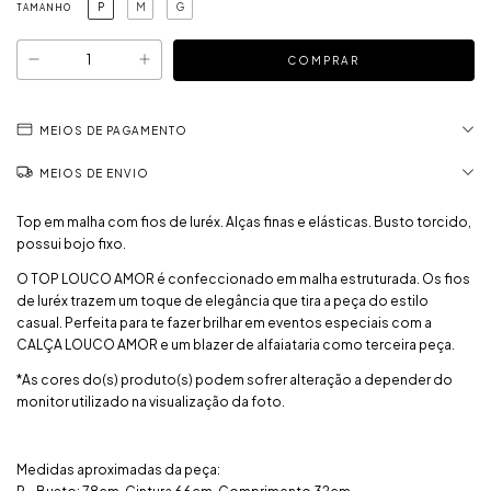
P
M
G
TAMANHO
MEIOS DE PAGAMENTO
MEIOS DE ENVIO
Top em malha com fios de luréx. Alças finas e elásticas. Busto torcido,
possui bojo fixo.
O TOP LOUCO AMOR é confeccionado em malha estruturada. Os fios
de luréx trazem um toque de elegância que tira a peça do estilo
casual. Perfeita para te fazer brilhar em eventos especiais com a
CALÇA LOUCO AMOR e um blazer de alfaiataria como terceira peça.
*As cores do(s) produto(s) podem sofrer alteração a depender do
monitor utilizado na visualização da foto.
Medidas aproximadas da peça: