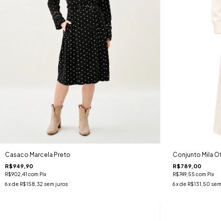
Casaco Marcela Preto
Conjunto Mila O
R$949,90
R$789,00
R$902,41
com
Pix
R$749,55
com
Pix
6
x de
R$158,32
sem juros
6
x de
R$131,50
sem