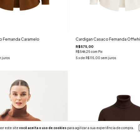
o Fernanda Caramelo
Cardigan Casaco Fernanda Offwhi
R$575,00
R$546,25
com
Pix
 juros
5
x de
R$115,00
sem juros
or este site
você aceita o uso de cookies
para agilizar a sua experiência de compra.