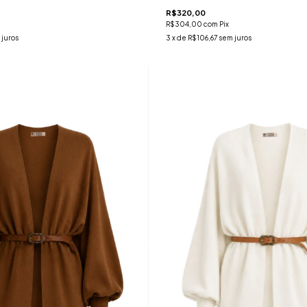
R$320,00
R$304,00
com
Pix
 juros
3
x de
R$106,67
sem juros