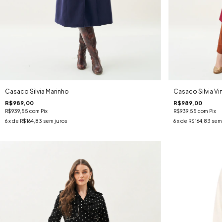
Casaco Silvia Marinho
Casaco Silvia Vi
R$989,00
R$989,00
R$939,55
com
Pix
R$939,55
com
Pix
6
x de
R$164,83
sem juros
6
x de
R$164,83
sem