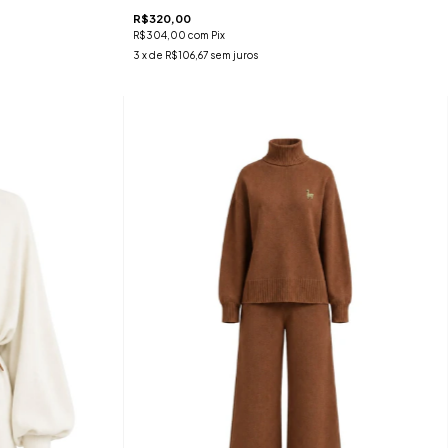
R$320,00
R$304,00
com
Pix
3
x de
R$106,67
sem juros