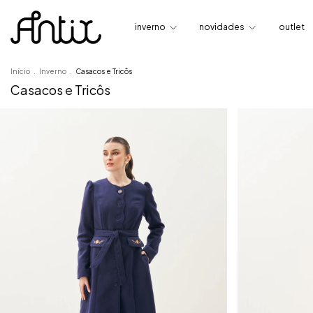
inverno
novidades
outlet
Início
.
Inverno
.
Casacos e Tricôs
Casacos e Tricôs