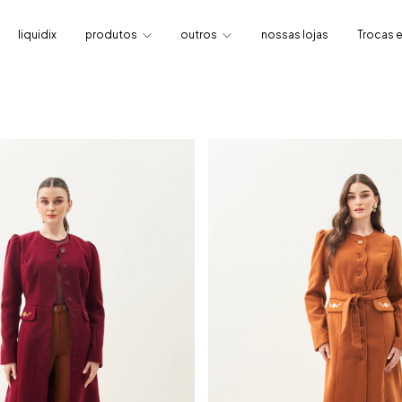
liquidix
produtos
outros
nossas lojas
Trocas 