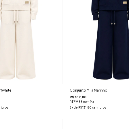
ffwhite
Conjunto Mila Marinho
R$789,00
R$749,55
com
Pix
 juros
6
x de
R$131,50
sem juros