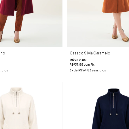
nho
Casaco Silvia Caramelo
R$989,00
R$939,55
com
Pix
 juros
6
x de
R$164,83
sem juros