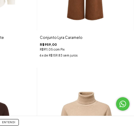
te
Conjunto Lyra Caramelo
R$959,00
R$911,05
com
Pix
6
x de
R$159,83
sem juros
ENTENDI