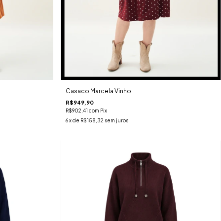
Casaco Marcela Vinho
R$949,90
R$902,41
com
Pix
6
x de
R$158,32
sem juros