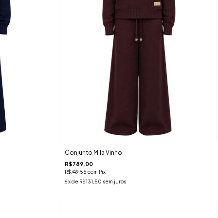
Conjunto Mila Vinho
R$789,00
R$749,55
com
Pix
6
x de
R$131,50
sem juros