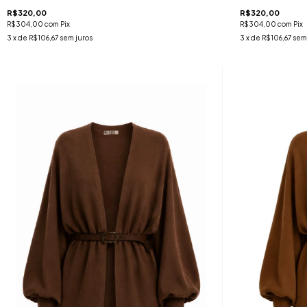
R$320,00
R$320,00
R$304,00
com
Pix
R$304,00
com
Pix
3
x de
R$106,67
sem juros
3
x de
R$106,67
sem