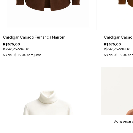
Cardigan Casaco Fernanda Marrom
Cardigan Casac
R$575,00
R$575,00
R$546,25
com
Pix
R$546,25
com
Pix
5
x de
R$115,00
sem juros
5
x de
R$115,00
sem
Ao navegar p