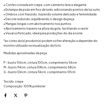
• Confeccionada em crepe, com caimento leve e elegante
• Estampa de poás em fios de luréx, adicionando pontos de luz sutis
• Ombros com franzido, trazendo volume delicado e feminilidade
• Decote redondo, equilibrando o design da peça
• Mangas longas com abotoamento nos punhos
• Abotoamento traseiro na altura da gola, facilitando o vestir
• Visual sofisticado, ideal para produções do dia à noite
*as cores do(s) produto(s) podem sofrer alteração a depender do
monitor utilizado na visualização da foto.
Medidas aproximadas da peça:
P - busto 106cm, cintura 100cm, comprimento 56cm
M - busto 114cm, cintura 108cm, comprimento 58cm
G - busto 124cm, cintura 114cm, comprimento 59cm
Tecido: crepe
Composição: 100% poliéster