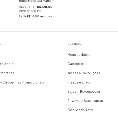
Blusa Hadassa Marrom
R$292,00
R$228,00
R$216,60
com
Pix
2
x de
R$114,00
sem juros
L
DÚVIDAS
Meus pedidos
telectual
Cadastrar
 Imprensa
Trocas e Devoluções
 - Campanhas Promocionais
Prazos e Envio
Seja um Revendedor
Revendas Autorizadas
Fidelidade Antix