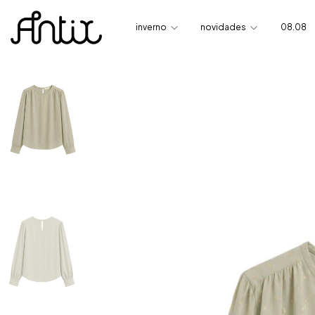
inverno
novidades
08.08