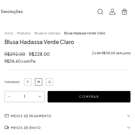
e Devoluções
0
Início
.
Produtos
.
Blusas e Camisas
.
Blusa Hadassa Verde Claro
Blusa Hadassa Verde Claro
R$292,00
R$228,00
2
x de
R$114,00
sem juros
R$216,60
com
Pix
P
M
G
TAMANHO
MEIOS DE PAGAMENTO
MEIOS DE ENVIO