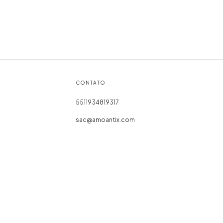
CONTATO
5511934819317
sac@amoantix.com