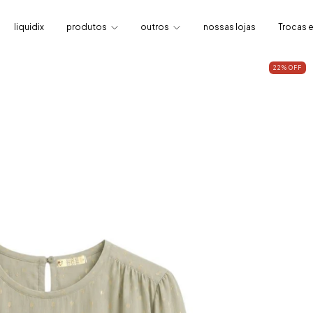
liquidix
produtos
outros
nossas lojas
Trocas 
22
%
OFF