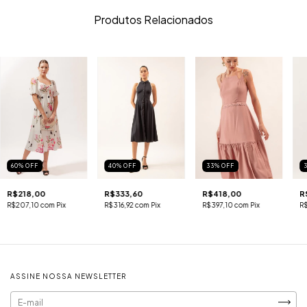
Produtos Relacionados
60
%
OFF
40
%
OFF
33
%
OFF
R$218,00
R$333,60
R$418,00
R
R$207,10
com
Pix
R$316,92
com
Pix
R$397,10
com
Pix
R
ASSINE NOSSA NEWSLETTER