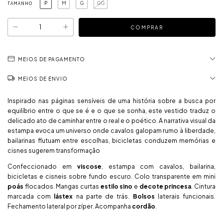
P
M
G
GG
TAMANHO
MEIOS DE PAGAMENTO
MEIOS DE ENVIO
Inspirado nas páginas sensíveis de uma história sobre a busca por
equilíbrio entre o que se é e o que se sonha, este vestido traduz o
delicado ato de caminhar entre o real e o poético. A narrativa visual da
estampa evoca um universo onde cavalos galopam rumo à liberdade,
bailarinas flutuam entre escolhas, bicicletas conduzem memórias e
cisnes sugerem transformação
Confeccionado em
viscose
, estampa com cavalos, bailarina,
bicicletas e cisneis sobre fundo escuro. Colo transparente em mini
poás
flocados. Mangas curtas
estilo sino
e
decote princesa
. Cintura
marcada com
lástex
na parte de trás.
Bolsos
laterais funcionais.
Fechamento lateral por zíper. Acompanha
cordão
.