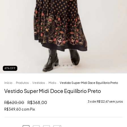
41
%
OFF
Início
.
Produtos
.
Vestidos
.
Midis
.
Vestido Super Midi Doce Equilíbrio Preto
Vestido Super Midi Doce Equilíbrio Preto
R$620,00
R$368,00
3
x de
R$122,67
sem juros
R$349,60
com
Pix