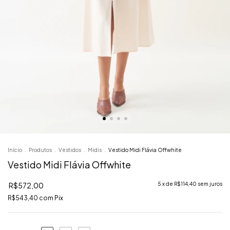
Início
.
Produtos
.
Vestidos
.
Midis
.
Vestido Midi Flávia Offwhite
Vestido Midi Flávia Offwhite
R$572,00
5
x de
R$114,40
sem juros
R$543,40
com
Pix