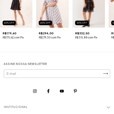
60
%
OFF
40
%
OFF
30
%
OFF
R$179,60
R$294,00
R$332,50
R
R$170,62
com
Pix
R$279,30
com
Pix
R$315,88
com
Pix
R
ASSINE NOSSA NEWSLETTER
INSTITUCIONAL