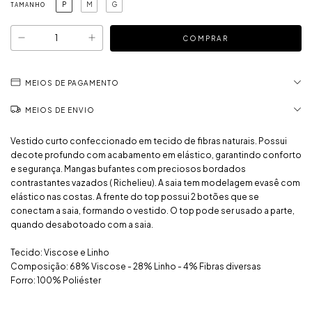
P
M
G
TAMANHO
MEIOS DE PAGAMENTO
MEIOS DE ENVIO
Vestido curto confeccionado em tecido de fibras naturais. Possui
decote profundo com acabamento em elástico, garantindo conforto
e segurança. Mangas bufantes com preciosos bordados
contrastantes vazados ( Richelieu). A saia tem modelagem evasê com
elástico nas costas. A frente do top possui 2 botões que se
conectam a saia, formando o vestido. O top pode ser usado a parte,
quando desabotoado com a saia.
Tecido: Viscose e Linho
Composição: 68% Viscose - 28% Linho - 4% Fibras diversas
Forro: 100% Poliéster