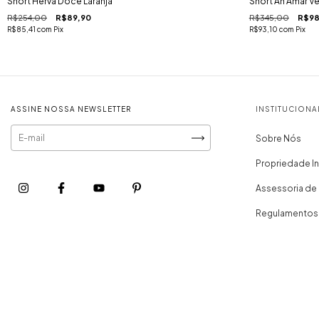
Short Herva Doce Laranja
Short Ah Amar V
R$254,00
R$89,90
R$345,00
R$98
R$85,41
com
Pix
R$93,10
com
Pix
ASSINE NOSSA NEWSLETTER
INSTITUCIONA
Sobre Nós
Propriedade In
Assessoria de
Regulamentos