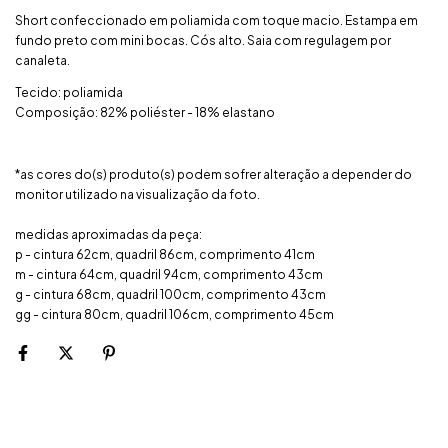
Short confeccionado em poliamida com toque macio. Estampa em
fundo preto com mini bocas. Cós alto. Saia com regulagem por
canaleta.
Tecido: poliamida
Composição: 82% poliéster - 18% elastano
*as cores do(s) produto(s) podem sofrer alteração a depender do
monitor utilizado na visualização da foto.
medidas aproximadas da peça:
p - cintura 62cm, quadril 86cm, comprimento 41cm
m - cintura 64cm, quadril 94cm, comprimento 43cm
g - cintura 68cm, quadril 100cm, comprimento 43cm
gg - cintura 80cm, quadril 106cm, comprimento 45cm