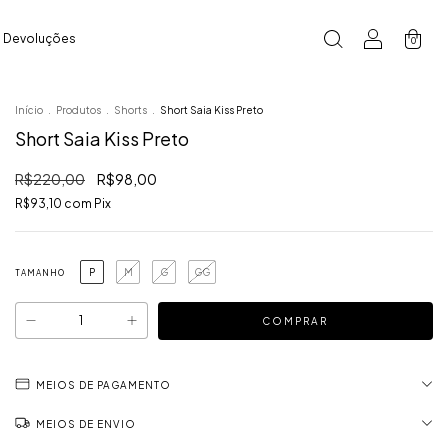
e Devoluções
0
Início
.
Produtos
.
Shorts
.
Short Saia Kiss Preto
Short Saia Kiss Preto
R$220,00
R$98,00
R$93,10
com
Pix
P
M
G
GG
TAMANHO
MEIOS DE PAGAMENTO
MEIOS DE ENVIO