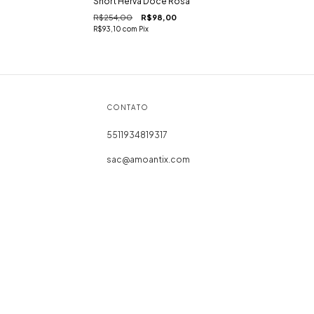
Short Herva Doce Rosa
R$254,00
R$98,00
R$93,10
com
Pix
CONTATO
5511934819317
sac@amoantix.com