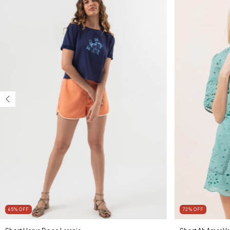
65
%
OFF
72
%
OFF