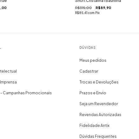
erde
Short Cristalina I Baunilha
,00
R$315,00
R$89,90
R$85,41
com
Pix
L
DÚVIDAS
Meus pedidos
telectual
Cadastrar
 Imprensa
Trocas e Devoluções
 - Campanhas Promocionais
Prazos e Envio
Seja um Revendedor
Revendas Autorizadas
Fidelidade Antix
Dúvidas Frequentes