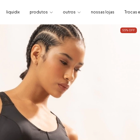
liquidix
produtos
outros
nossas lojas
Trocas 
55
%
OFF