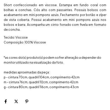
Short confeccionado em viscose. Estampa em fundo coral com
bolhas e conchas. Cós alto com passantes. Possuis bolsos com
acabamento em mini pompons azuis. Fechamento por botão e zíper
de vista coberta. Possui acabamento em mini pompons azuis nos
bolsos e barra. Acompanha um cinto forrado com fivela em formato
de concha.
Tecido: Viscose
Composição: 100% Viscose
*as cores do(s) produto(s) podem sofrer alteração a depender do
monitor utilizado na visualização da foto.
medidas aproximadas da peça:
p - cintura 70cm, quadril 104cm, comprimento 42cm
m - cintura 76cm, quadril 112cm, comprimento 42cm
g - cintura 80cm, quadril 116cm, comprimento 43cm