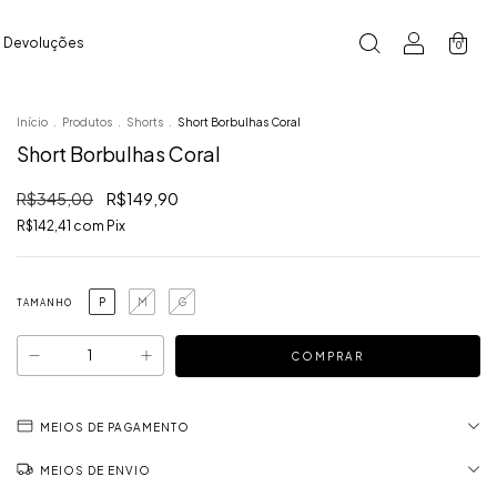
e Devoluções
0
Início
.
Produtos
.
Shorts
.
Short Borbulhas Coral
Short Borbulhas Coral
R$345,00
R$149,90
R$142,41
com
Pix
P
M
G
TAMANHO
MEIOS DE PAGAMENTO
MEIOS DE ENVIO