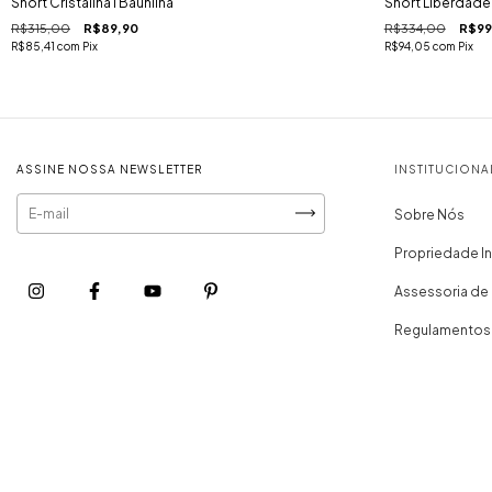
Short Cristalina I Baunilha
Short Liberdade
R$315,00
R$89,90
R$334,00
R$99
R$85,41
com
Pix
R$94,05
com
Pix
ASSINE NOSSA NEWSLETTER
INSTITUCIONA
Sobre Nós
Propriedade In
Assessoria de
Regulamentos