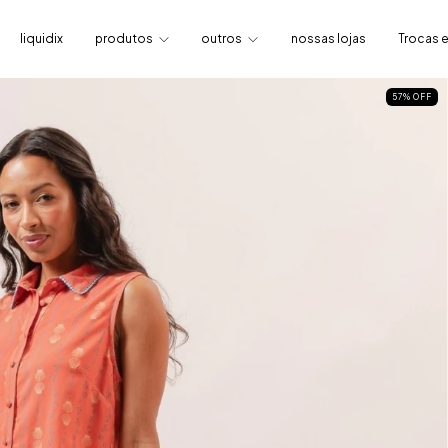
liquidix
produtos
outros
nossas lojas
Trocas 
57
%
OFF