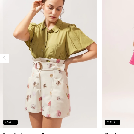
71
%
OFF
70
%
OFF