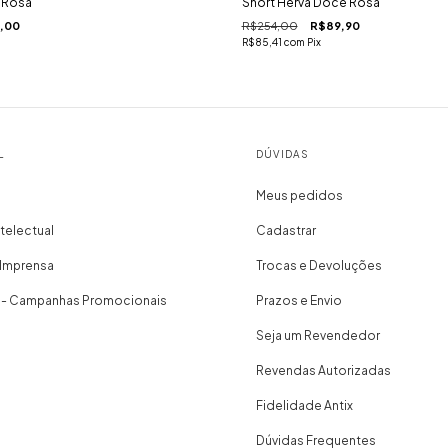
 Rosa
Short Herva Doce Rosa
,00
R$254,00
R$89,90
R$85,41
com
Pix
L
DÚVIDAS
Meus pedidos
telectual
Cadastrar
 Imprensa
Trocas e Devoluções
 - Campanhas Promocionais
Prazos e Envio
Seja um Revendedor
Revendas Autorizadas
Fidelidade Antix
Dúvidas Frequentes