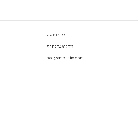
CONTATO
5511934819317
sac@amoantix.com