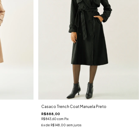
Casaco Trench Coat Manuela Preto
R$888,00
R$843,60
com
Pix
6
x de
R$148,00
sem juros