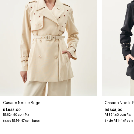
Casaco Noelle Bege
Casaco Noelle 
R$868,00
R$868,00
R$824,60
com
Pix
R$824,60
com
Pix
6
x de
R$144,67
sem juros
6
x de
R$144,67
sem 