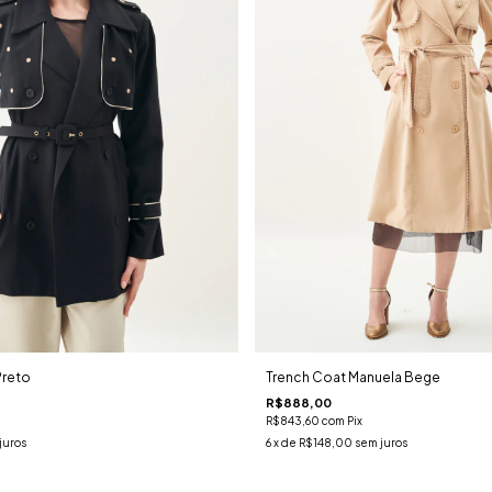
Preto
Trench Coat Manuela Bege
R$888,00
R$843,60
com
Pix
juros
6
x de
R$148,00
sem juros