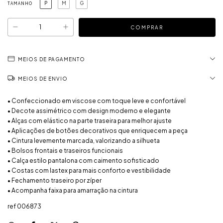
P
M
G
TAMANHO
MEIOS DE PAGAMENTO
MEIOS DE ENVIO
• Confeccionado em viscose com toque leve e confortável
• Decote assimétrico com design moderno e elegante
• Alças com elástico na parte traseira para melhor ajuste
• Aplicações de botões decorativos que enriquecem a peça
• Cintura levemente marcada, valorizando a silhueta
• Bolsos frontais e traseiros funcionais
• Calça estilo pantalona com caimento sofisticado
• Costas com lastex para mais conforto e vestibilidade
• Fechamento traseiro por zíper
• Acompanha faixa para amarração na cintura
ref 006873