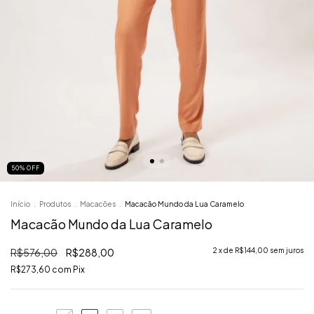
50
%
OFF
Início
.
Produtos
.
Macacões
.
Macacão Mundo da Lua Caramelo
Macacão Mundo da Lua Caramelo
R$576,00
R$288,00
2
x de
R$144,00
sem juros
R$273,60
com
Pix