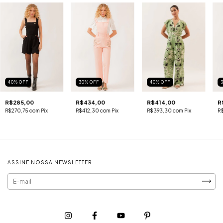
40
%
OFF
30
%
OFF
40
%
OFF
R$285,00
R$434,00
R$414,00
R
R$270,75
com
Pix
R$412,30
com
Pix
R$393,30
com
Pix
R
ASSINE NOSSA NEWSLETTER