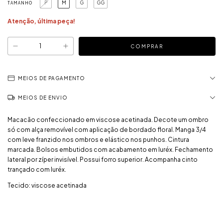
P
M
G
GG
TAMANHO
Atenção, última peça!
MEIOS DE PAGAMENTO
MEIOS DE ENVIO
Macacão confeccionado em viscose acetinada. Decote um ombro
só com alça removível com aplicação de bordado floral. Manga 3/4
com leve franzido nos ombros e elástico nos punhos. Cintura
marcada. Bolsos embutidos com acabamento em luréx. Fechamento
lateral por zíper invisível. Possui forro superior. Acompanha cinto
trançado com luréx.
Tecido: viscose acetinada