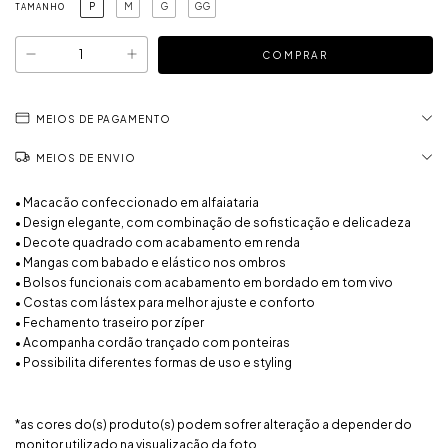
P
M
G
GG
TAMANHO
MEIOS DE PAGAMENTO
MEIOS DE ENVIO
• Macacão confeccionado em alfaiataria
• Design elegante, com combinação de sofisticação e delicadeza
• Decote quadrado com acabamento em renda
• Mangas com babado e elástico nos ombros
• Bolsos funcionais com acabamento em bordado em tom vivo
• Costas com lástex para melhor ajuste e conforto
• Fechamento traseiro por zíper
• Acompanha cordão trançado com ponteiras
• Possibilita diferentes formas de uso e styling
*as cores do(s) produto(s) podem sofrer alteração a depender do
monitor utilizado na visualização da foto.