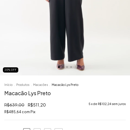
20
%
OFF
Início
.
Produtos
.
Macacões
.
Macacão Lys Preto
Macacão Lys Preto
R$639,00
R$511,20
5
x de
R$102,24
sem juros
R$485,64
com
Pix