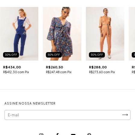
30
%
OFF
50
%
OFF
50
%
OFF
R$434,00
R$260,50
R$288,00
R
R$412,30
com
Pix
R$247,48
com
Pix
R$273,60
com
Pix
R
ASSINE NOSSA NEWSLETTER