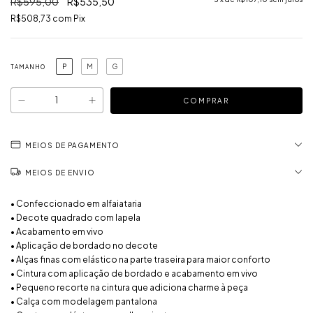
R$595,00
R$535,50
R$508,73
com
Pix
P
M
G
TAMANHO
MEIOS DE PAGAMENTO
MEIOS DE ENVIO
• Confeccionado em alfaiataria
• Decote quadrado com lapela
• Acabamento em vivo
• Aplicação de bordado no decote
• Alças finas com elástico na parte traseira para maior conforto
• Cintura com aplicação de bordado e acabamento em vivo
• Pequeno recorte na cintura que adiciona charme à peça
• Calça com modelagem pantalona