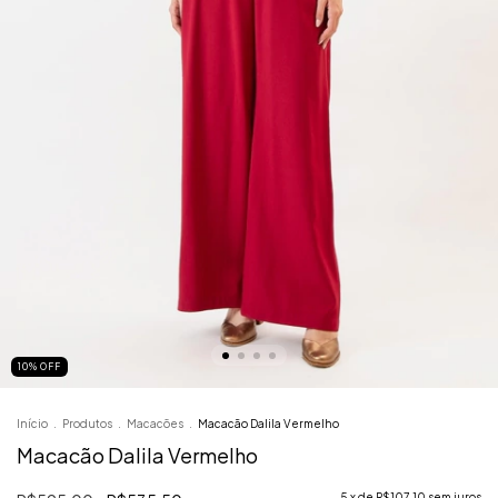
10
%
OFF
Início
.
Produtos
.
Macacões
.
Macacão Dalila Vermelho
Macacão Dalila Vermelho
5
x de
R$107,10
sem juros