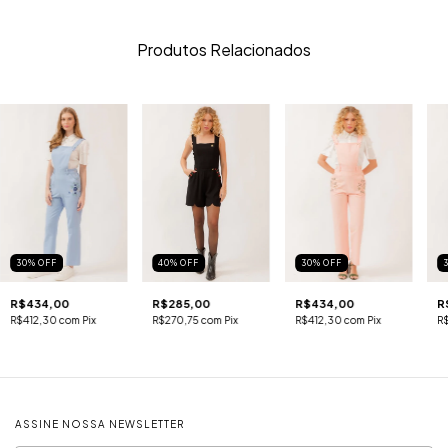
Produtos Relacionados
30
%
OFF
40
%
OFF
30
%
OFF
R$434,00
R$285,00
R$434,00
R
R$412,30
com
Pix
R$270,75
com
Pix
R$412,30
com
Pix
R
ASSINE NOSSA NEWSLETTER