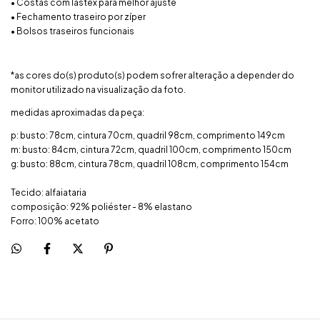
• Costas com lástex para melhor ajuste
• Fechamento traseiro por zíper
• Bolsos traseiros funcionais
*as cores do(s) produto(s) podem sofrer alteração a depender do
monitor utilizado na visualização da foto.
medidas aproximadas da peça:
p: busto: 78cm, cintura 70cm, quadril 98cm, comprimento 149cm
m: busto: 84cm, cintura 72cm, quadril 100cm, comprimento 150cm
g: busto: 88cm, cintura 78cm, quadril 108cm, comprimento 154cm
Tecido: alfaiataria
composição: 92% poliéster - 8% elastano
Forro: 100% acetato