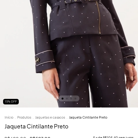
15
%
OFF
Início
.
Produtos
.
Jaquetas e casacos
.
Jaqueta Cintilante Preto
Jaqueta Cintilante Preto
5
x de
R$105,40
sem juros