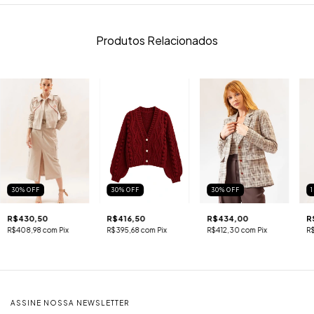
Produtos Relacionados
30
%
OFF
30
%
OFF
30
%
OFF
R$430,50
R$416,50
R$434,00
R
R$408,98
com
Pix
R$395,68
com
Pix
R$412,30
com
Pix
R
ASSINE NOSSA NEWSLETTER