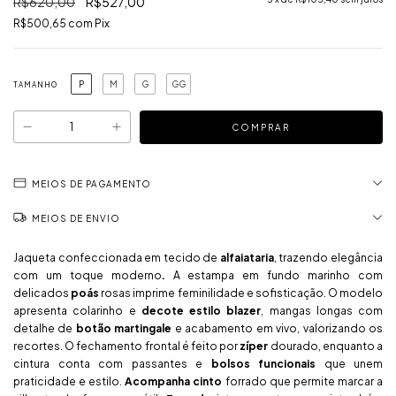
R$620,00
R$527,00
R$500,65
com
Pix
P
M
G
GG
TAMANHO
MEIOS DE PAGAMENTO
MEIOS DE ENVIO
Jaqueta confeccionada em tecido de
alfaiataria
, trazendo elegância
com um toque moderno
.
A estampa em fundo marinho com
delicados
poás
rosas imprime feminilidade e sofisticação. O modelo
apresenta colarinho e
decote estilo blazer
, mangas longas com
detalhe de
botão martingale
e acabamento em vivo, valorizando os
recortes. O fechamento frontal é feito por
zíper
dourado, enquanto a
cintura conta com passantes e
bolsos funcionais
que unem
praticidade e estilo.
Acompanha cinto
forrado que permite marcar a