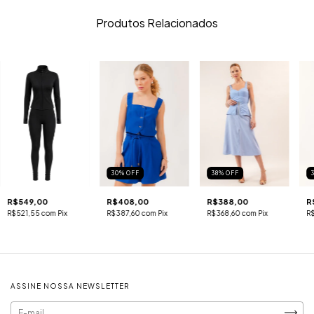
Produtos Relacionados
30
%
OFF
38
%
OFF
R$549,00
R$408,00
R$388,00
R
R$521,55
com
Pix
R$387,60
com
Pix
R$368,60
com
Pix
R
ASSINE NOSSA NEWSLETTER