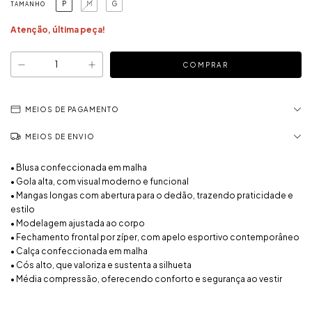
P
M
G
TAMANHO
Atenção, última peça!
MEIOS DE PAGAMENTO
MEIOS DE ENVIO
• Blusa confeccionada em malha
• Gola alta, com visual moderno e funcional
• Mangas longas com abertura para o dedão, trazendo praticidade e
estilo
• Modelagem ajustada ao corpo
• Fechamento frontal por zíper, com apelo esportivo contemporâneo
• Calça confeccionada em malha
• Cós alto, que valoriza e sustenta a silhueta
• Média compressão, oferecendo conforto e segurança ao vestir