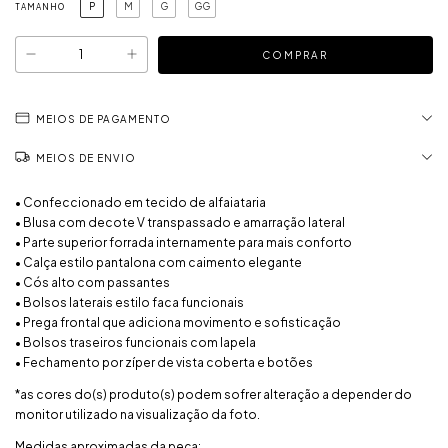
P
M
G
GG
TAMANHO
MEIOS DE PAGAMENTO
MEIOS DE ENVIO
• Confeccionado em tecido de alfaiataria
• Blusa com decote V transpassado e amarração lateral
• Parte superior forrada internamente para mais conforto
• Calça estilo pantalona com caimento elegante
• Cós alto com passantes
• Bolsos laterais estilo faca funcionais
• Prega frontal que adiciona movimento e sofisticação
• Bolsos traseiros funcionais com lapela
• Fechamento por zíper de vista coberta e botões
*as cores do(s) produto(s) podem sofrer alteração a depender do
monitor utilizado na visualização da foto.
Medidas aproximadas da peça: