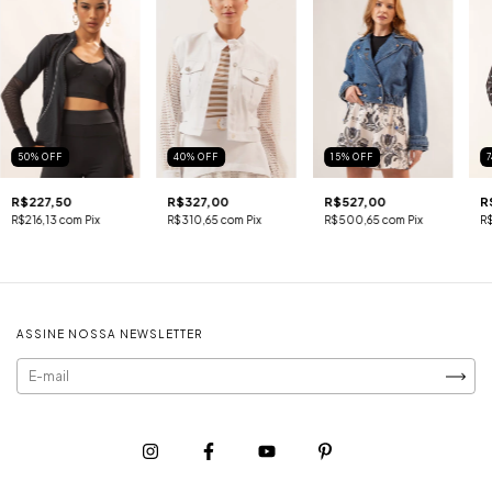
50
%
OFF
40
%
OFF
15
%
OFF
R$227,50
R$327,00
R$527,00
R
R$216,13
com
Pix
R$310,65
com
Pix
R$500,65
com
Pix
R
ASSINE NOSSA NEWSLETTER