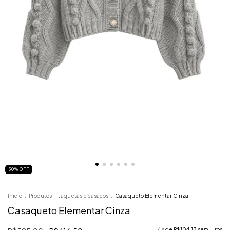
30
%
OFF
Início
.
Produtos
.
Jaquetas e casacos
.
Casaqueto Elementar Cinza
Casaqueto Elementar Cinza
4
x de
R$104,13
sem juros