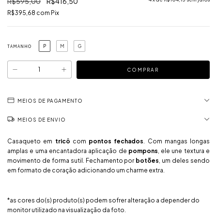
R$595,00
R$416,50
R$395,68
com
Pix
P
M
G
TAMANHO
MEIOS DE PAGAMENTO
MEIOS DE ENVIO
Casaqueto em
tricô
com
pontos fechados
. Com mangas longas
amplas e uma encantadora aplicação de
pompons
, ele une textura e
movimento de forma sutil. Fechamento por
botões
, um deles sendo
em formato de coração adicionando um charme extra.
*as cores do(s) produto(s) podem sofrer alteração a depender do
monitor utilizado na visualização da foto.