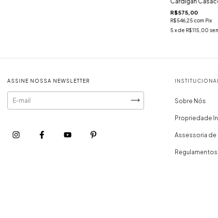
Cardigan Casac
R$575,00
R$546,25
com
Pix
5
x de
R$115,00
sem
ASSINE NOSSA NEWSLETTER
INSTITUCIONA
Sobre Nós
Propriedade In
Assessoria de
Regulamentos