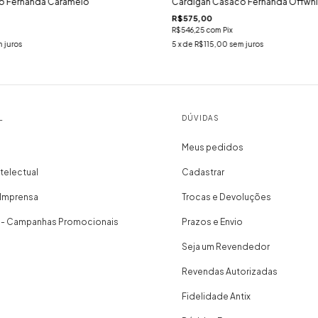
o Fernanda Caramelo
Cardigan Casaco Fernanda Offwhi
R$575,00
R$546,25
com
Pix
 juros
5
x de
R$115,00
sem juros
L
DÚVIDAS
Meus pedidos
telectual
Cadastrar
 Imprensa
Trocas e Devoluções
 - Campanhas Promocionais
Prazos e Envio
Seja um Revendedor
Revendas Autorizadas
Fidelidade Antix