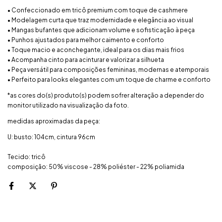
• Confeccionado em tricô premium com toque de cashmere
• Modelagem curta que traz modernidade e elegância ao visual
• Mangas bufantes que adicionam volume e sofisticação à peça
• Punhos ajustados para melhor caimento e conforto
• Toque macio e aconchegante, ideal para os dias mais frios
• Acompanha cinto para acinturar e valorizar a silhueta
• Peça versátil para composições femininas, modernas e atemporais
• Perfeito para looks elegantes com um toque de charme e conforto
*as cores do(s) produto(s) podem sofrer alteração a depender do
monitor utilizado na visualização da foto.
medidas aproximadas da peça:
U: busto: 104cm, cintura 96cm
Tecido: tricô
composição: 50% viscose - 28% poliéster - 22% poliamida