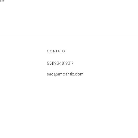
te
CONTATO
5511934819317
sac@amoantix.com