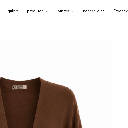
liquidix
produtos
outros
nossas lojas
Trocas 