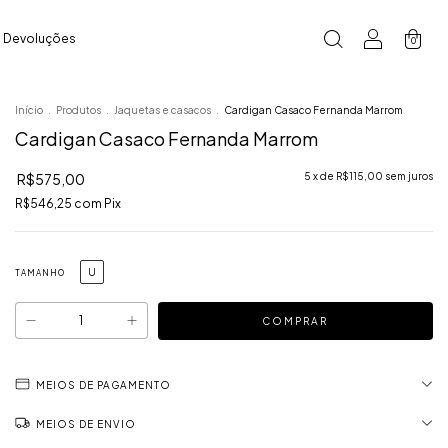
e Devoluções
0
Início
.
Produtos
.
Jaquetas e casacos
.
Cardigan Casaco Fernanda Marrom
Cardigan Casaco Fernanda Marrom
R$575,00
5
x de
R$115,00
sem juros
R$546,25
com
Pix
U
TAMANHO
MEIOS DE PAGAMENTO
MEIOS DE ENVIO