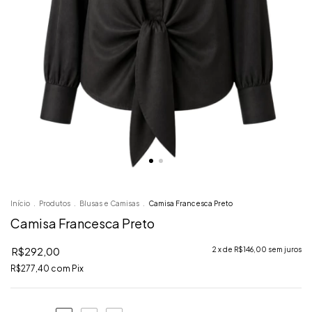
Início
.
Produtos
.
Blusas e Camisas
.
Camisa Francesca Preto
Camisa Francesca Preto
R$292,00
2
x de
R$146,00
sem juros
R$277,40
com
Pix