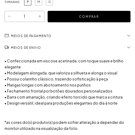
P
M
G
TAMANHO
MEIOS DE PAGAMENTO
MEIOS DE ENVIO
• Confeccionada em viscose acetinada, com toque suave e brilho
elegante
• Modelagem alongada, que valoriza a silhueta e alonga o visual
• Possui colarinho clássico, trazendo sofisticação à peça
• Mangas longas com abotoamento nos punhos
• Fechamento frontal por botões dourados personalizados
• Barra com amarração, criando efeito torcido que marca a cintura
• Design versátil, ideal para produções elegantes do dia à noite
*as cores do(s) produto(s) podem sofrer alteração a depender do
monitor utilizado na visualização da foto.