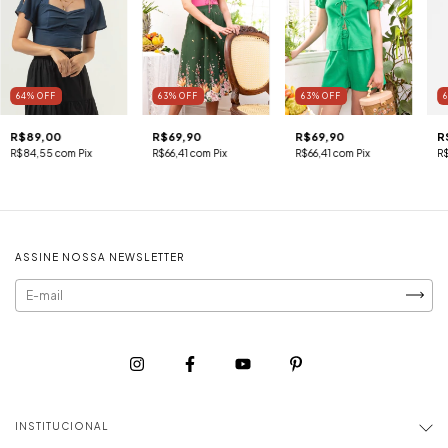
64
%
OFF
63
%
OFF
63
%
OFF
R$89,00
R$69,90
R$69,90
R
R$84,55
com
Pix
R$66,41
com
Pix
R$66,41
com
Pix
R
ASSINE NOSSA NEWSLETTER
INSTITUCIONAL