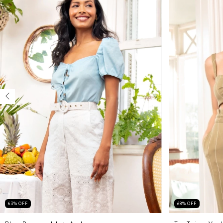
63
%
OFF
68
%
OFF