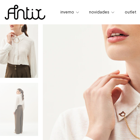
inverno
novidades
outlet