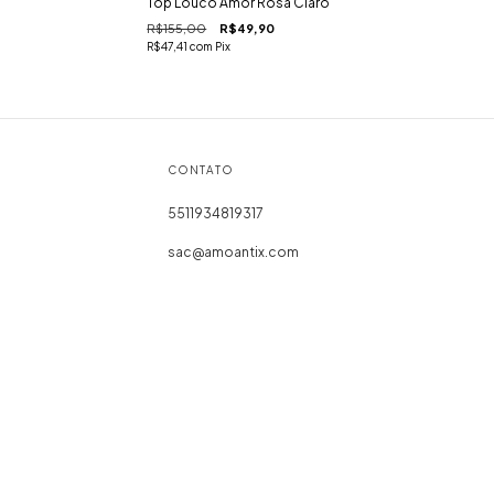
Top Louco Amor Rosa Claro
R$155,00
R$49,90
R$47,41
com
Pix
CONTATO
5511934819317
sac@amoantix.com