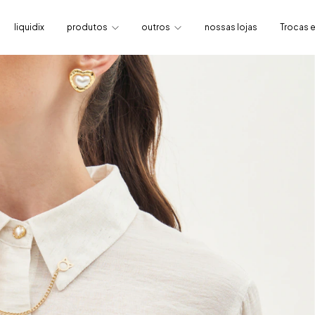
liquidix
produtos
outros
nossas lojas
Trocas 