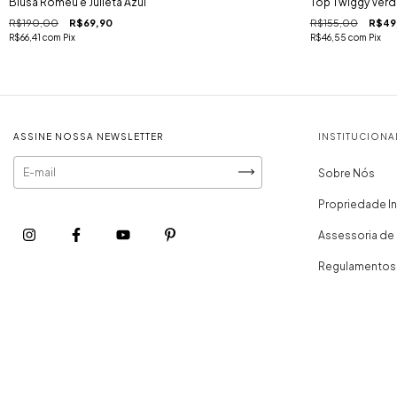
Blusa Romeu e Julieta Azul
Top Twiggy Ver
R$190,00
R$69,90
R$155,00
R$49
R$66,41
com
Pix
R$46,55
com
Pix
ASSINE NOSSA NEWSLETTER
INSTITUCIONA
Sobre Nós
Propriedade In
Assessoria de
Regulamentos