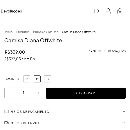
e Devoluções
0
Início
.
Produtos
.
Blusas e Camisas
.
Camisa Diana Offwhite
Camisa Diana Offwhite
R$339,00
3
x de
R$113,00
sem juros
R$322,05
com
Pix
P
M
G
TAMANHO
MEIOS DE PAGAMENTO
MEIOS DE ENVIO