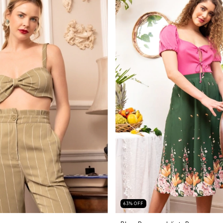
63
%
OFF