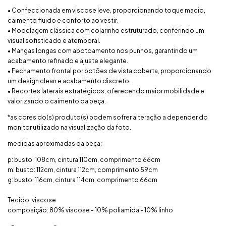
• Confeccionada em viscose leve, proporcionando toque macio,
caimento fluido e conforto ao vestir.
• Modelagem clássica com colarinho estruturado, conferindo um
visual sofisticado e atemporal.
• Mangas longas com abotoamento nos punhos, garantindo um
acabamento refinado e ajuste elegante.
• Fechamento frontal por botões de vista coberta, proporcionando
um design clean e acabamento discreto.
• Recortes laterais estratégicos, oferecendo maior mobilidade e
valorizando o caimento da peça.
*as cores do(s) produto(s) podem sofrer alteração a depender do
monitor utilizado na visualização da foto.
medidas aproximadas da peça:
p: busto: 108cm, cintura 110cm, comprimento 66cm
m: busto: 112cm, cintura 112cm, comprimento 59cm
g: busto: 116cm, cintura 114cm, comprimento 66cm
Tecido: viscose
composição: 80% viscose - 10% poliamida - 10% linho