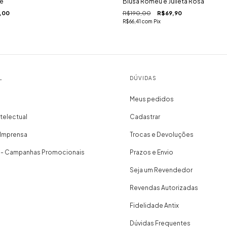
de
Blusa Romeu e Julieta Rosa
,00
R$190,00
R$69,90
R$66,41
com
Pix
L
DÚVIDAS
Meus pedidos
telectual
Cadastrar
 Imprensa
Trocas e Devoluções
 - Campanhas Promocionais
Prazos e Envio
Seja um Revendedor
Revendas Autorizadas
Fidelidade Antix
Dúvidas Frequentes