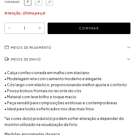
P
M
G
TAMANHO
Atenção, última peça!
MEIOS DE PAGAMENTO
MEIOS DE ENVIO
• Calça confeccionada em malha com elastano
• Modelagem reta com caimento moderno e elegante
• Cós largo com elástico, proporcionando melhor ajuste e conforto
• Possui bolsos frontais no recorte do cós
• Material com leve brilho e toque macio
• Peça versátil para composições estilosas e contemporâneas
• Ideal para looks sofisticados nos dias mais frios
*as cores do(s) produto(s) podem sofrer alteração a depender do
monitor utilizado na visualização da foto.
Medidas aproximadas da peça: