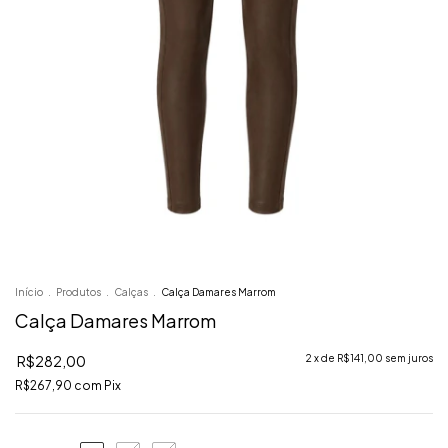
Início
.
Produtos
.
Calças
.
Calça Damares Marrom
Calça Damares Marrom
R$282,00
2
x de
R$141,00
sem juros
R$267,90
com
Pix