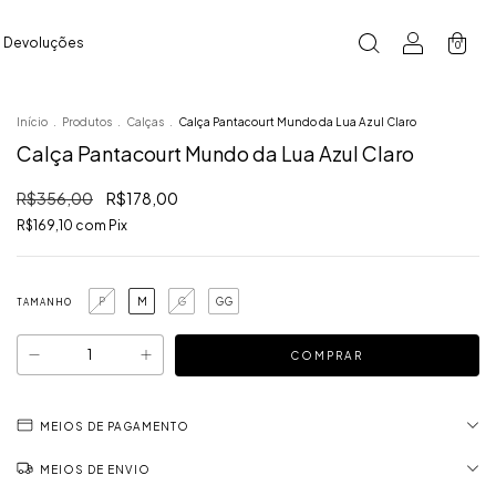
e Devoluções
0
Início
.
Produtos
.
Calças
.
Calça Pantacourt Mundo da Lua Azul Claro
Calça Pantacourt Mundo da Lua Azul Claro
R$356,00
R$178,00
R$169,10
com
Pix
P
M
G
GG
TAMANHO
MEIOS DE PAGAMENTO
MEIOS DE ENVIO