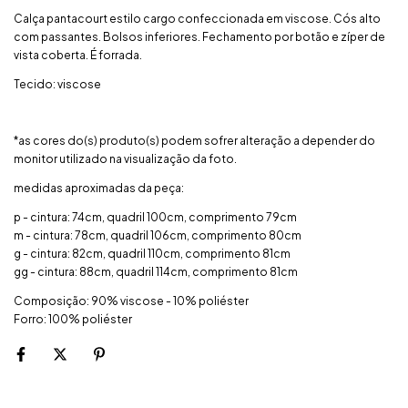
Calça pantacourt estilo cargo confeccionada em viscose. Cós alto
com passantes. Bolsos inferiores. Fechamento por botão e zíper de
vista coberta. É forrada.
Tecido: viscose
*as cores do(s) produto(s) podem sofrer alteração a depender do
monitor utilizado na visualização da foto.
medidas aproximadas da peça:
p - cintura: 74cm, quadril 100cm, comprimento 79cm
m - cintura: 78cm, quadril 106cm, comprimento 80cm
g - cintura: 82cm, quadril 110cm, comprimento 81cm
gg - cintura: 88cm, quadril 114cm, comprimento 81cm
Composição: 90% viscose - 10% poliéster
Forro: 100% poliéster