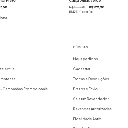
mor Preto
Calça Dunas Verde
7,50
R$355,00
R$129,90
R$123,41
com
Pix
juros
L
DÚVIDAS
Meus pedidos
telectual
Cadastrar
 Imprensa
Trocas e Devoluções
 - Campanhas Promocionais
Prazos e Envio
Seja um Revendedor
Revendas Autorizadas
Fidelidade Antix