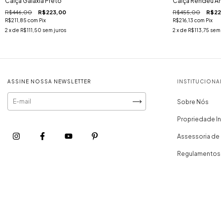
Calça Galáxia Preto
Calça Rendeu A
R$446,00
R$223,00
R$455,00
R$22
R$211,85
com
Pix
R$216,13
com
Pix
2
x de
R$111,50
sem juros
2
x de
R$113,75
sem 
ASSINE NOSSA NEWSLETTER
INSTITUCIONA
Sobre Nós
Propriedade In
Assessoria de
Regulamentos