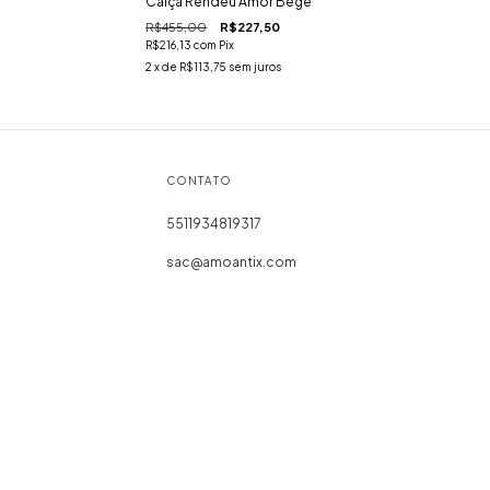
Calça Rendeu Amor Bege
R$455,00
R$227,50
R$216,13
com
Pix
2
x de
R$113,75
sem juros
CONTATO
5511934819317
sac@amoantix.com