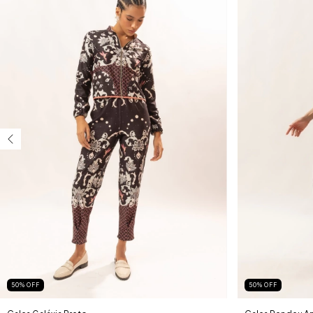
50
%
OFF
50
%
OFF