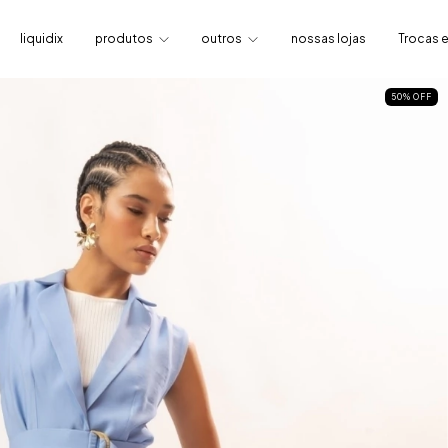
liquidix
produtos
outros
nossas lojas
Trocas 
50
%
OFF