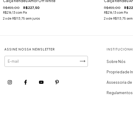
Calça Rendeu Amor Off White
Calça Rendeu A
R$455,00
R$227,50
R$455,00
R$22
R$216,13
com
Pix
R$216,13
com
Pix
2
x de
R$113,75
sem juros
2
x de
R$113,75
sem 
ASSINE NOSSA NEWSLETTER
INSTITUCIONA
Sobre Nós
Propriedade In
Assessoria de
Regulamentos