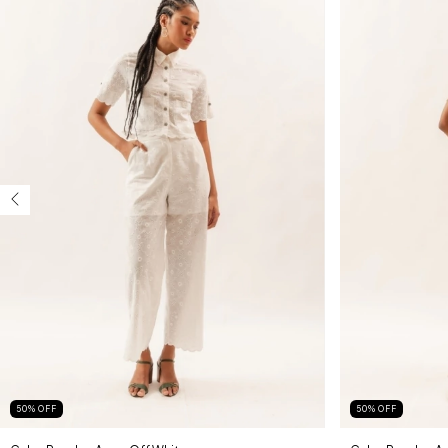
50
%
OFF
50
%
OFF