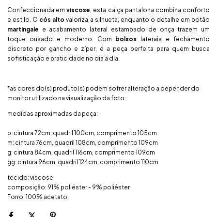
Confeccionada em
viscose
, esta calça pantalona combina conforto
e estilo. O
cós alto
valoriza a silhueta, enquanto o detalhe em botão
martingale
e acabamento lateral estampado de onça trazem um
toque ousado e moderno. Com
bolsos
laterais e fechamento
discreto por gancho e zíper, é a peça perfeita para quem busca
sofisticação e praticidade no dia a dia.
*as cores do(s) produto(s) podem sofrer alteração a depender do
monitor utilizado na visualização da foto.
medidas aproximadas da peça:
p: cintura 72cm, quadril 100cm, comprimento 105cm
m: cintura 76cm, quadril 108cm, comprimento 109cm
g: cintura 84cm, quadril 116cm, comprimento 109cm
gg: cintura 96cm, quadril 124cm, comprimento 110cm
tecido: viscose
composição: 91% poliéster - 9% poliéster
Forro: 100% acetato