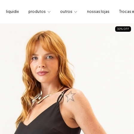
liquidix
produtos
outros
nossas lojas
Trocas 
30
%
OFF