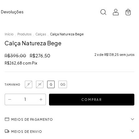
e Devoluções
0
Início
.
Produtos
.
Calças
.
Calça Natureza Bege
Calça Natureza Bege
R$395,00
R$276,50
2
x de
R$138,25
sem juros
R$262,68
com
Pix
P
M
G
GG
TAMANHO
MEIOS DE PAGAMENTO
MEIOS DE ENVIO