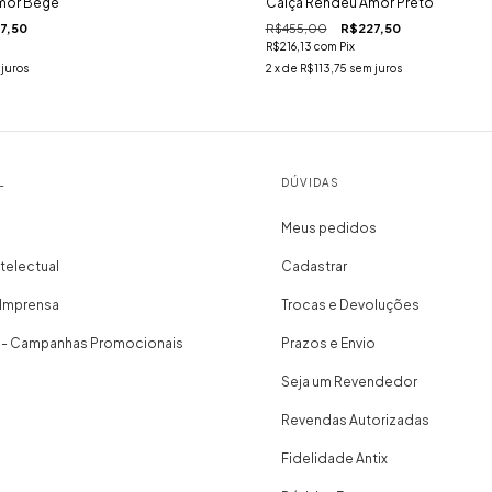
mor Bege
Calça Rendeu Amor Preto
7,50
R$455,00
R$227,50
R$216,13
com
Pix
juros
2
x de
R$113,75
sem juros
L
DÚVIDAS
Meus pedidos
telectual
Cadastrar
 Imprensa
Trocas e Devoluções
 - Campanhas Promocionais
Prazos e Envio
Seja um Revendedor
Revendas Autorizadas
Fidelidade Antix