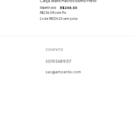
Calça Jeans Macrocosmo Preto
R$497,00
R$248,50
R$236,08
com
Pix
2
x de
R$124,25
sem juros
CONTATO
5511934819317
sac@amoantix.com