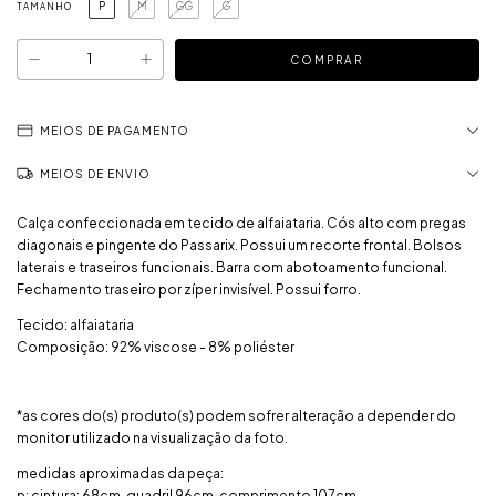
P
M
GG
G
TAMANHO
MEIOS DE PAGAMENTO
MEIOS DE ENVIO
Calça confeccionada em tecido de alfaiataria. Cós alto com pregas
diagonais e pingente do Passarix. Possui um recorte frontal. Bolsos
laterais e traseiros funcionais. Barra com abotoamento funcional.
Fechamento traseiro por zíper invisível. Possui forro.
Tecido: alfaiataria
Composição: 92% viscose - 8% poliéster
*as cores do(s) produto(s) podem sofrer alteração a depender do
monitor utilizado na visualização da foto.
medidas aproximadas da peça:
p: cintura: 68cm, quadril 96cm, comprimento 107cm