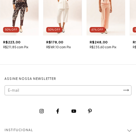
50
%
OFF
50
%
OFF
41
%
OFF
R$223,00
R$178,00
R$248,00
R
R$211,85
com
Pix
R$169,10
com
Pix
R$235,60
com
Pix
R
ASSINE NOSSA NEWSLETTER
INSTITUCIONAL