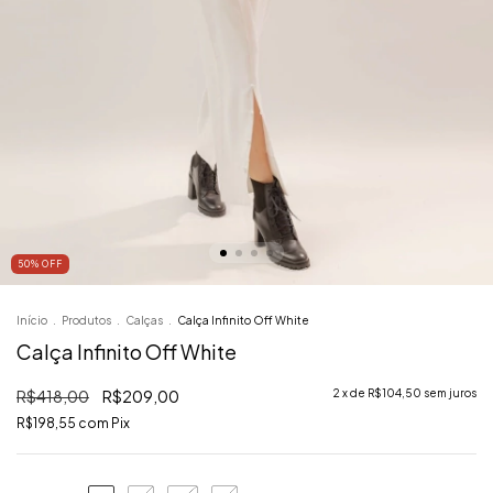
50
%
OFF
Início
.
Produtos
.
Calças
.
Calça Infinito Off White
Calça Infinito Off White
R$418,00
R$209,00
2
x de
R$104,50
sem juros
R$198,55
com
Pix