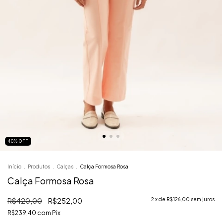
40
%
OFF
Início
.
Produtos
.
Calças
.
Calça Formosa Rosa
Calça Formosa Rosa
R$420,00
R$252,00
2
x de
R$126,00
sem juros
R$239,40
com
Pix