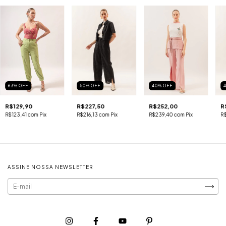
63
%
OFF
50
%
OFF
40
%
OFF
R$129,90
R$227,50
R$252,00
R
R$123,41
com
Pix
R$216,13
com
Pix
R$239,40
com
Pix
R
ASSINE NOSSA NEWSLETTER