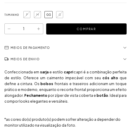
P
M
GG
G
TAMANHO
MEIOS DE PAGAMENTO
MEIOS DE ENVIO
Confeccionada em
sarja
e estilo
capri
capri é a combinação perfeita
de estilo. Oferece um caimento impecável com seu
cós alto
que
define a cintura. Os
bolsos
frontais e traseiros adicionam um toque
prático e moderno, enquanto o recorte frontal proporciona um efeito
alongador.
Fechamento
por zíper de vista coberta e
botão
. Ideal para
compor looks elegantes e versáteis.
*as cores do(s) produto(s) podem sofrer alteração a depender do
monitor utilizado na visualização da foto.