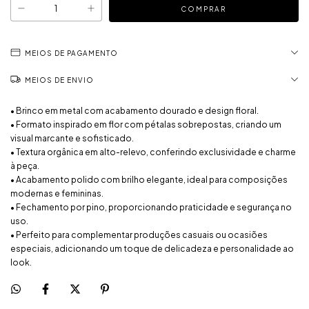
MEIOS DE PAGAMENTO
MEIOS DE ENVIO
• Brinco em metal com acabamento dourado e design floral.
• Formato inspirado em flor com pétalas sobrepostas, criando um
visual marcante e sofisticado.
• Textura orgânica em alto-relevo, conferindo exclusividade e charme
à peça.
• Acabamento polido com brilho elegante, ideal para composições
modernas e femininas.
• Fechamento por pino, proporcionando praticidade e segurança no
uso.
• Perfeito para complementar produções casuais ou ocasiões
especiais, adicionando um toque de delicadeza e personalidade ao
look.