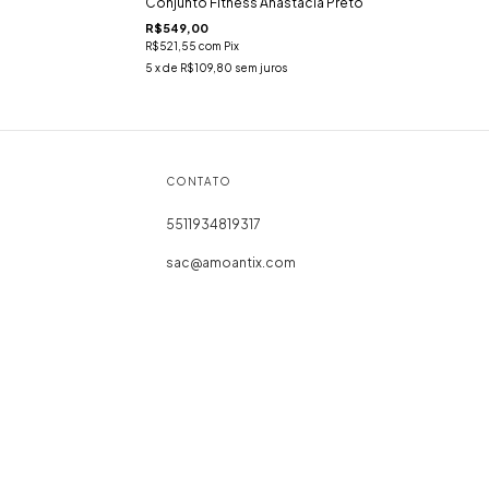
Conjunto Fitness Anastacia Preto
R$549,00
R$521,55
com
Pix
5
x de
R$109,80
sem juros
CONTATO
5511934819317
sac@amoantix.com