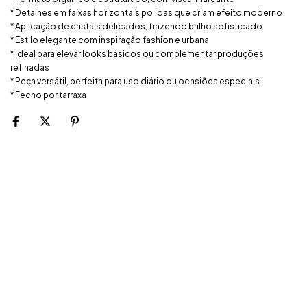
* Detalhes em faixas horizontais polidas que criam efeito moderno
* Aplicação de cristais delicados, trazendo brilho sofisticado
* Estilo elegante com inspiração fashion e urbana
* Ideal para elevar looks básicos ou complementar produções
refinadas
* Peça versátil, perfeita para uso diário ou ocasiões especiais
* Fecho por tarraxa