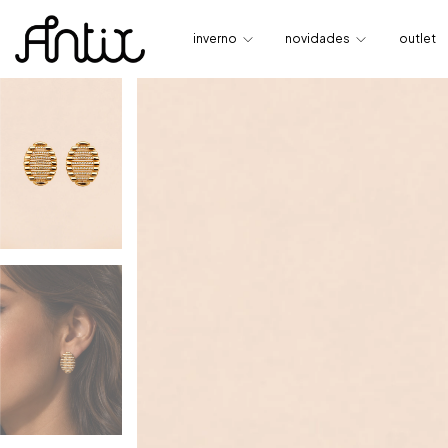
inverno
novidades
outlet