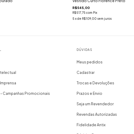
Dourado
Vestido Curto Florence Preto
R$545,00
R$517,75
com
Pix
5
x de
R$109,00
sem juros
L
DÚVIDAS
Meus pedidos
telectual
Cadastrar
 Imprensa
Trocas e Devoluções
 - Campanhas Promocionais
Prazos e Envio
Seja um Revendedor
Revendas Autorizadas
Fidelidade Antix