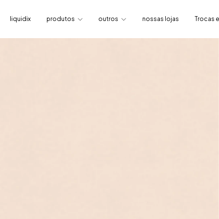
liquidix
produtos
outros
nossas lojas
Trocas 