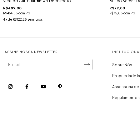
Vestido Curto Jardim Art Déco Preto
Brinco Serena 
R$489,00
R$79,00
R$464,55
com
Pix
R$75,05
com
Pix
4
x de
R$122,25
sem juros
ASSINE NOSSA NEWSLETTER
INSTITUCIONA
Sobre Nós
Propriedade In
Assessoria de
Regulamentos