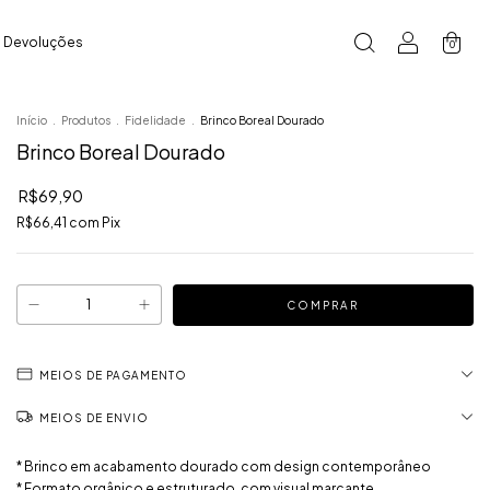
e Devoluções
0
Início
.
Produtos
.
Fidelidade
.
Brinco Boreal Dourado
Brinco Boreal Dourado
R$69,90
R$66,41
com
Pix
MEIOS DE PAGAMENTO
MEIOS DE ENVIO
* Brinco em acabamento dourado com design contemporâneo
* Formato orgânico e estruturado, com visual marcante