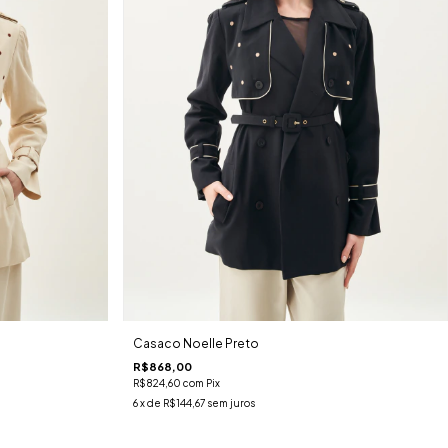
Casaco Noelle Preto
R$868,00
R$824,60
com
Pix
6
x de
R$144,67
sem juros