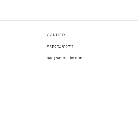
CONTATO
5511934819317
sac@amoantix.com