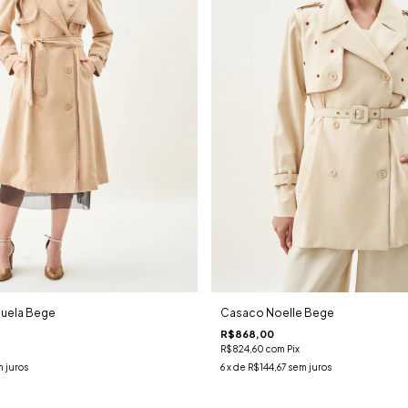
nuela Bege
Casaco Noelle Bege
R$868,00
R$824,60
com
Pix
 juros
6
x de
R$144,67
sem juros