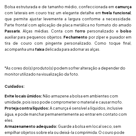
Bolsa estruturada e de tamanho médio, confeccionada em
camurça
com laterais em couro traz um elegante detalhe em
fivela funcional
,
que permite ajustar levemente a largura conforme a necessidade.
Parte frontal com aplicação de placa metálica no formato do amado
Passarix
. Alças médias. Conta com
forro
personalizado e
bolso
auxiliar para pequenos objetos.
Fechamento
por zíper e puxador em
tira de couro com pingente personalizado. Como toque final,
acompanha uma
faixa
delicada para adornar as alças.
*As cores do(s) produto(s) podem sofrer alteração a depender do
monitor utilizado na visualização da foto.
Cuidados:
Evite locais úmidos:
Não armazene a bolsa em ambientes com
umidade, pois isso pode comprometer o material e causar mofo.
Proteja contra líquidos:
A camurça é sensível a líquidos, inclusive
gua, e pode manchar permanentemente ao entrar em contato com
eles.
Armazenamento adequado:
Guarde a bolsa em local seco, sem
empilhar objetos sobre ela ou deixá-la comprimida. O couro pode