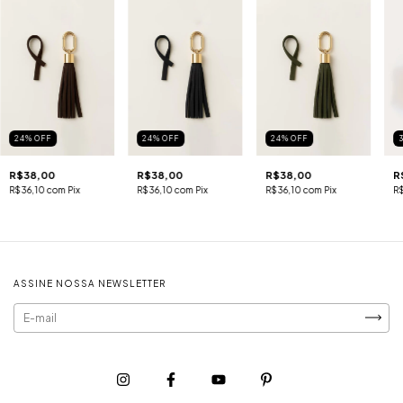
24
%
OFF
24
%
OFF
24
%
OFF
R$38,00
R$38,00
R$38,00
R
R$36,10
com
Pix
R$36,10
com
Pix
R$36,10
com
Pix
R
ASSINE NOSSA NEWSLETTER