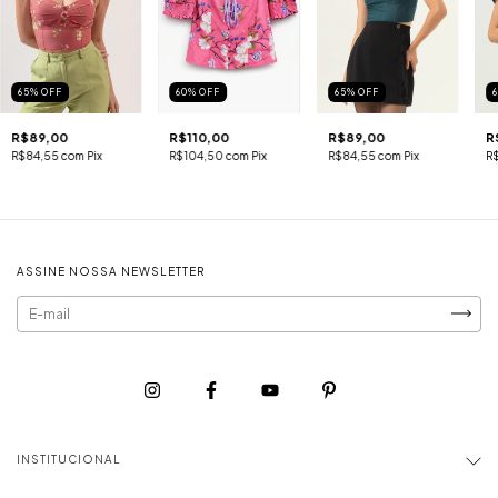
65
%
OFF
60
%
OFF
65
%
OFF
R$89,00
R$110,00
R$89,00
R
R$84,55
com
Pix
R$104,50
com
Pix
R$84,55
com
Pix
R
ASSINE NOSSA NEWSLETTER
INSTITUCIONAL