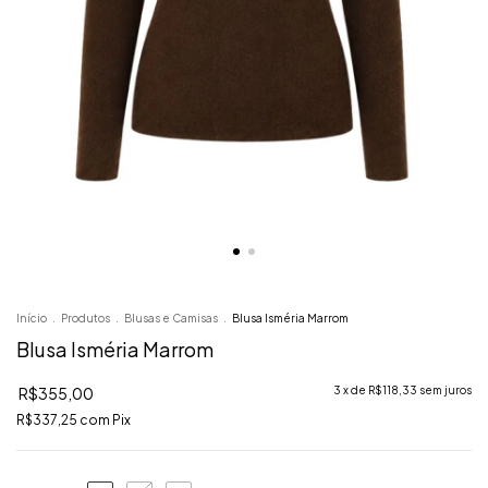
Início
.
Produtos
.
Blusas e Camisas
.
Blusa Isméria Marrom
Blusa Isméria Marrom
R$355,00
3
x de
R$118,33
sem juros
R$337,25
com
Pix