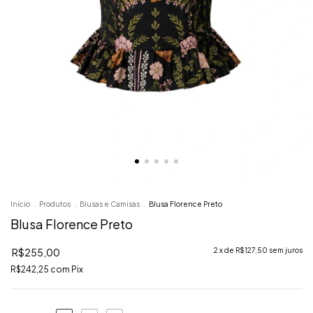
Início
.
Produtos
.
Blusas e Camisas
.
Blusa Florence Preto
Blusa Florence Preto
R$255,00
2
x de
R$127,50
sem juros
R$242,25
com
Pix