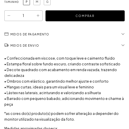
P
M
G
TAMANHO
MEIOS DE PAGAMENTO
MEIOS DE ENVIO
• Confeccionada em viscose, com toque leve e caimento fluido
• Estampa floral sobre fundo escuro, criando contraste sofisticado
• Decote quadrado com acabamento em renda vazada, trazendo
delicadeza
• Ombros com elástico, garantindo melhor ajuste e conforto
• Mangas curtas, ideais para um visual leve e feminino
• Lástex nas laterais, acinturando e valorizando a silhueta
• Barrado com pequeno babado, adicionando movimento e charme à
peça
*as cores do(s) produto(s) podem sofrer alteração a depender do
monitor utilizado na visualização da foto.
Medidas aproximadas da peça: