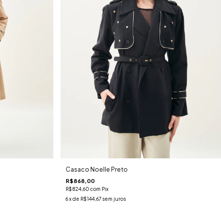
Casaco Noelle Preto
R$868,00
R$824,60
com
Pix
6
x de
R$144,67
sem juros