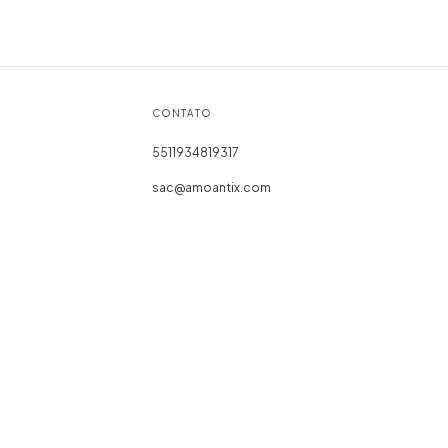
CONTATO
5511934819317
sac@amoantix.com