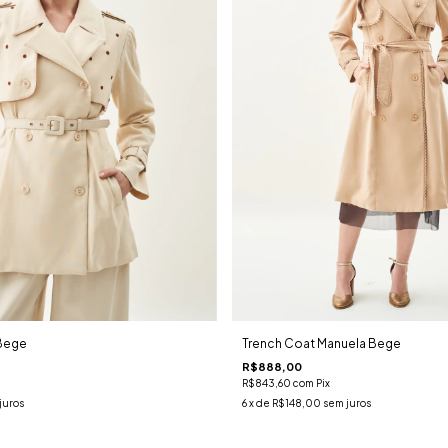
Bege
Trench Coat Manuela Bege
R$888,00
R$843,60
com
Pix
juros
6
x de
R$148,00
sem juros