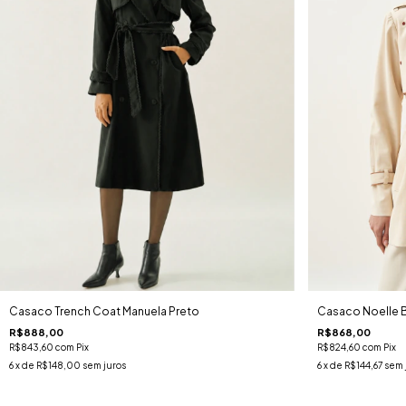
Casaco Trench Coat Manuela Preto
Casaco Noelle 
R$888,00
R$868,00
R$843,60
com
Pix
R$824,60
com
Pix
6
x de
R$148,00
sem juros
6
x de
R$144,67
sem 